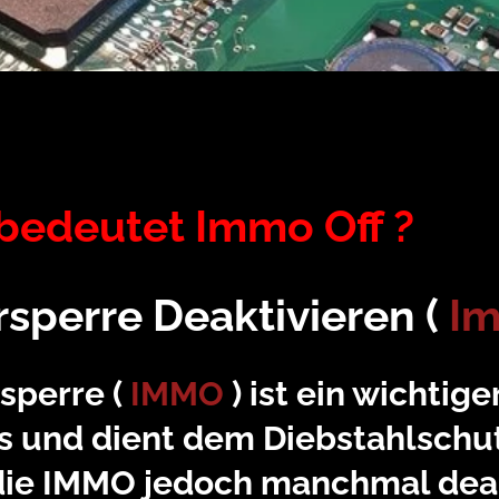
 bedeutet Immo Off 
sperre Deaktivieren (
Im
sperre (
IMMO
) ist ein wichtig
 und dient dem Diebstahlschut
ie IMMO jedoch manchmal deak