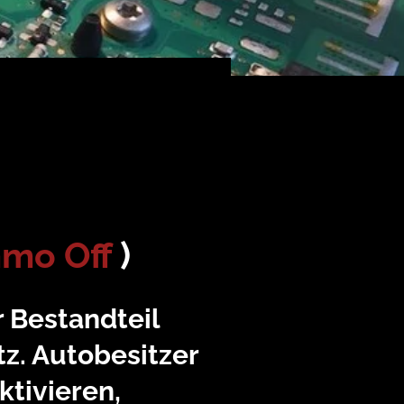
?
mo Off
)
er Bestandteil
z. Autobesitzer
tivieren,