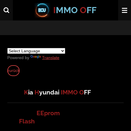
Zum
I
MMO
O
FF
Hauptinhalt
springen
Powered by
Translate
zurück
K
ia
H
yundai
I
MMO
O
FF
EEprom
Flash