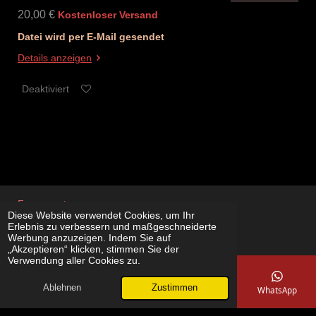
20,00 €
Kostenloser Versand
Datei wird per E-Mail gesendet
Details anzeigen
Deaktiviert
Free counter
Diese Website verwendet Cookies, um Ihr
© 2025 - 2026 Immo Off Online
Erlebnis zu verbessern und maßgeschneiderte
Werbung anzuzeigen. Indem Sie auf
Mit Unterstützung von
Webador
„Akzeptieren“ klicken, stimmen Sie der
Verwendung aller Cookies zu.
Ablehnen
Zustimmen
E-Mail
Telefon
Karte
YouTube
WhatsApp